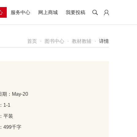
心
服务中心
网上商城
我要投稿
首页
·
图书中心
·
教材教辅
·
详情
期：May-20
：1-1
订：平装
：499千字