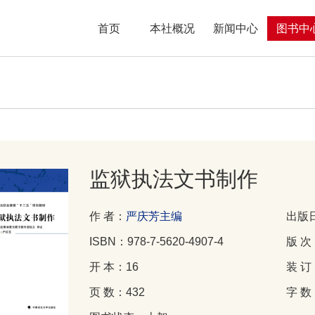
首页
本社概况
新闻中心
图书中
监狱执法文书制作
作 者：
严庆芳主编
出版日
ISBN：978-7-5620-4907-4
版 次
开 本：16
装 
页 数：432
字 数