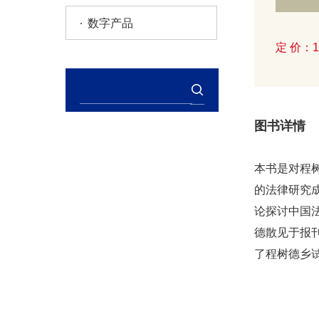
数字产品
定 价：1
图书详情
本书是对程
的法律研究
论探讨中国
德散见于报
了程树德乡