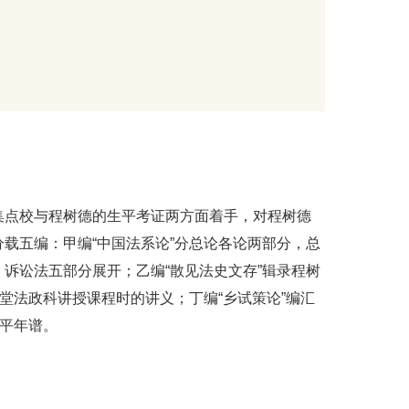
集点校与程树德的生平考证两方面着手，对程树德
载五编：甲编“中国法系论”分总论各论两部分，总
诉讼法五部分展开；乙编“散见法史文存”辑录程树
堂法政科讲授课程时的讲义；丁编“乡试策论”编汇
生平年谱。