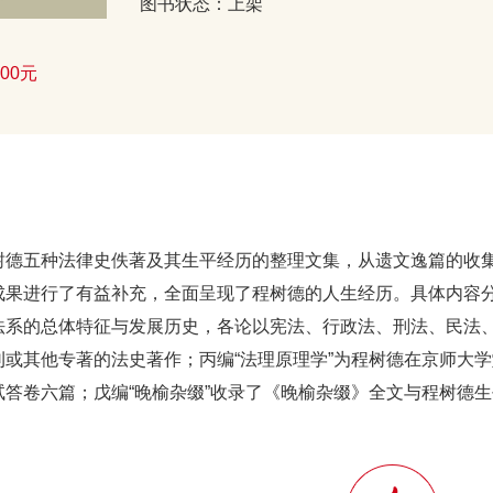
图书状态：上架
00元
树德五种法律史佚著及其生平经历的整理文集，从遗文逸篇的收
成果进行了有益补充，全面呈现了程树德的人生经历。具体内容分
法系的总体特征与发展历史，各论以宪法、行政法、刑法、民法、
刊或其他专著的法史著作；丙编“法理原理学”为程树德在京师大学
试答卷六篇；戊编“晚榆杂缀”收录了《晚榆杂缀》全文与程树德