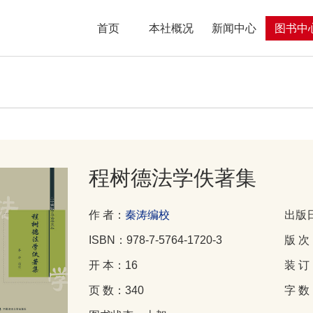
首页
本社概况
新闻中心
图书中
程树德法学佚著集
作 者：
秦涛编校
出版日
ISBN：978-7-5764-1720-3
版 次
开 本：16
装 
页 数：340
字 数