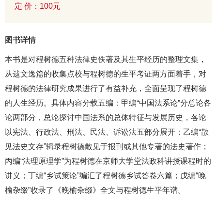
定 价：100元
图书详情
本书是对程树德五种法律史佚著及其生平经历的整理文集，
从遗文逸篇的收集点校与程树德的生平考证两方面着手，对
程树德的法律研究成果进行了有益补充，全面呈现了程树德
的人生经历。具体内容分载五编：甲编“中国法系论”分总论各
论两部分，总论探讨中国法系的总体特征与发展历史，各论
以宪法、行政法、刑法、民法、诉讼法五部分展开；乙编“散
见法史文存”辑录程树德散见于报刊或其他专著的法史著作；
丙编“法理原理学”为程树德在京师大学堂法政科讲授课程时的
讲义；丁编“乡试策论”编汇了程树德乡试答卷六篇；戊编“晚
榆杂缀”收录了《晚榆杂缀》全文与程树德生平年谱。