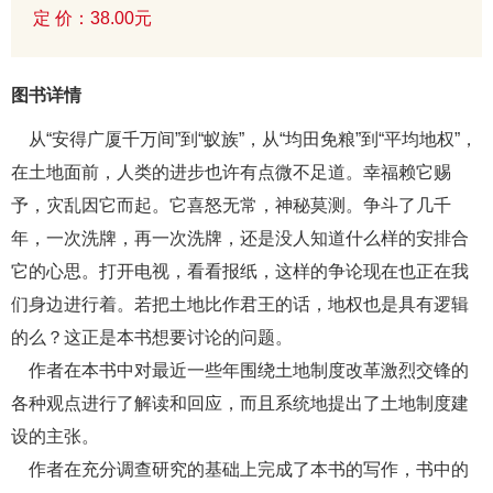
定 价：38.00元
图书详情
从“安得广厦千万间”到“蚁族”，从“均田免粮”到“平均地权”，
在土地面前，人类的进步也许有点微不足道。幸福赖它赐
予，灾乱因它而起。它喜怒无常，神秘莫测。争斗了几千
年，一次洗牌，再一次洗牌，还是没人知道什么样的安排合
它的心思。打开电视，看看报纸，这样的争论现在也正在我
们身边进行着。若把土地比作君王的话，地权也是具有逻辑
的么？这正是本书想要讨论的问题。
作者在本书中对最近一些年围绕土地制度改革激烈交锋的
各种观点进行了解读和回应，而且系统地提出了土地制度建
设的主张。
作者在充分调查研究的基础上完成了本书的写作，书中的