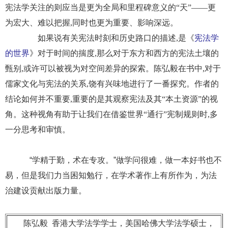
宪法学关注的则应当是更为全局和里程碑意义的“天”——更
为宏大、难以把握,同时也更为重要、影响深远。
如果说有关宪法时刻和历史路口的描述,是《
宪法学
的世界
》对于时间的揣度,那么对于东方和西方的宪法土壤的
甄别,或许可以被视为对空间差异的探索。陈弘毅在书中,对于
儒家文化与宪法的关系,饶有兴味地进行了一番探究。作者的
结论如何并不重要,重要的是其观察宪法及其“本土资源”的视
角。这种视角有助于让我们在借鉴世界“通行”宪制规则时,多
一分思考和审慎。
“学精于勤，术在专攻。”做学问很难，做一本好书也不
易，但是我们力当困知勉行，在学术著作上有所作为，为法
治建设贡献出版力量。
陈弘毅 香港大学法学学士，美国哈佛大学法学硕士，