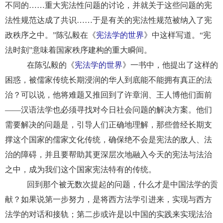
不同的……重大宪法性问题的讨论，并就关于这些问题的宪
法性规范达成了共识……于是有关的宪法性规范被纳入了宪
政秩序之中。”陈弘毅在《
宪法学的世界
》中这样写道。“宪
法时刻”意味着国家秩序建构的重大瞬间。
在陈弘毅的《
宪法学的世界
》一书中，他提出了这样的
困惑，被儒家传统长期浸润的华人到底能不能拥有真正的法
治？可以说，他将难题又推回到了许章润、王人博他们面前
——汉语法学也必须寻找对今日社会问题的解决方案。他们
需要解决的问题是，引导人们正确地理解，那些曾经长期支
撑这个国家的儒家文化传统，确保绝不会是宪法的敌人、法
治的障碍，并且要帮助其更深层次地融入今天的宪法与法治
之中，成为我们这个国家宪法特有的传统。
回到那个被无数次提起的问题，什么才是中国法学的贡
献？如果说第一步努力，是将西方法学引进来，实现与西方
法学的对话和接轨；第二步或许是以中国的实践来实现法治