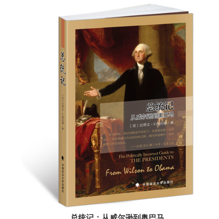
总统记：从威尔逊到奥巴马