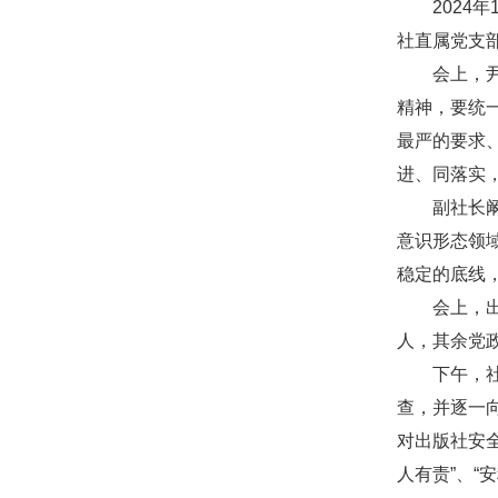
2024
社直属党支
会上，
精神，要统
最严的要求
进、同落实
副社长
意识形态领
稳定的底线
会上，
人，其余党
下午，
查，并逐一
对出版社安
人有责”、