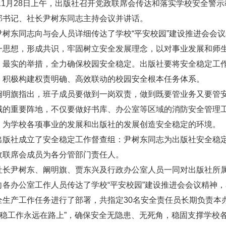
年11月28日上午，出版社召开党政联席会传达和落实学校安全警
部书记、社长尹树东同志主持会议并讲话。
尹树东同志向与会人员详细传达了学校“平安校园”建设推进会会
一思想，形成共识，牢固树立安全发展理念，以对事业发展和师
、最实的举措，全力确保校园安全稳定。出版社要将安全稳定工
，积极构建权责明确、高效联动的校园安全根本任务体系。
阚明旗指出，班子成员要做到一岗双责，做到既要管业务又要管
域的重要阵地，不仅要做好书库、办公室等区域的消防安全管理
，为学校各项事业的发展和出版社的发展创造安全稳定的环境。
出版社成立了安全稳定工作督查组：尹树东同志为出版社安全稳
政联席会成员为各分管部门责任人。
社长尹树东、阚明旗、贾东兴及行政办公室人员一同对出版社所
向各办公室工作人员传达了学校“平安校园”建设推进会会议精神
全生产工作任务进行了部署，共指定30名安全责任员长期负责本
“安稳工作永远在路上”，确保安全无隐患、无死角，稳固支撑学校