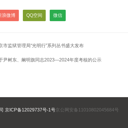
新浪微博
QQ空间
微信
京市监狱管理局“光明行”系列丛书盛大发布
于尹树东、阚明旗同志2023—2024年度考核的公示
公司
京ICP备12029737号-1号
京公网安备11010802045684号