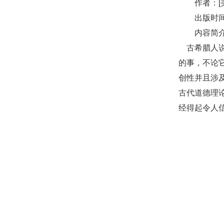
作者：[
出版时间
内容
古希腊人说
的事，不论
创性并且涉
古代道德理
经得起令人