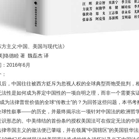
东方主义:中国、美国与现代法》
美]络德睦 著 魏磊杰 译
：2016年6月
简介：
后，中国往往被西方贬斥为忽视人权的全球典型而饱受批判，相
无法性是如何成为界定中国性的一项自明之理，而非一个需要实
而成为法律普世价值的全球“传教士”的？为回答这些问题，本书考
全球性叙事——的历史，并最终揭示出一项针对中国法的欧洲哲
意识形态的。中美缔结的首份条约授权美国法可在假定无法的中国
法律帝国主义的做法便已肇端，并在领属“中国辖区”的美国驻华