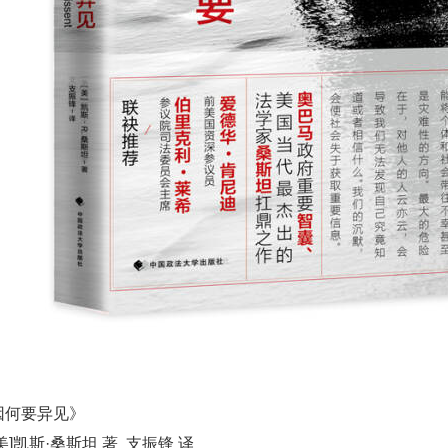
因何要异见》
美]凯斯·桑斯坦 著 支振锋 译