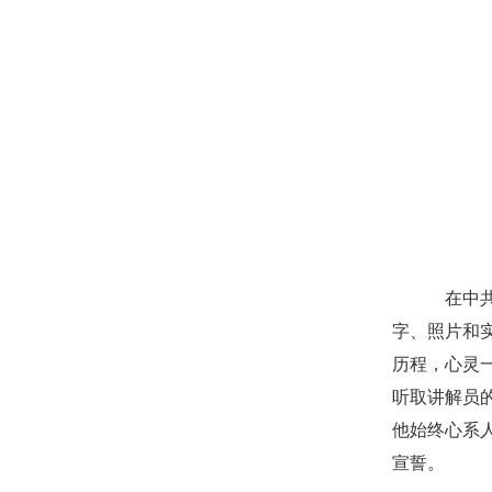
在中共
字、照片和
历程，心灵
听取讲解员
他始终心系
宣誓。