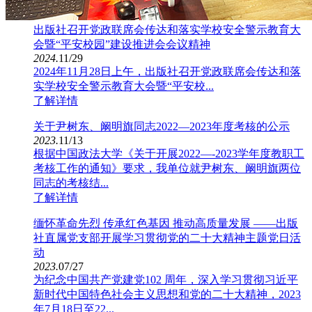
出版社召开党政联席会传达和落实学校安全警示教育大
会暨“平安校园”建设推进会会议精神
2024.
11/29
2024年11月28日上午，出版社召开党政联席会传达和落
实学校安全警示教育大会暨“平安校...
了解详情
关于尹树东、阚明旗同志2022—2023年度考核的公示
2023.
11/13
根据中国政法大学《关于开展2022—-2023学年度教职工
考核工作的通知》要求，我单位就尹树东、阚明旗两位
同志的考核结...
了解详情
缅怀革命先烈 传承红色基因 推动高质量发展 ——出版
社直属党支部开展学习贯彻党的二十大精神主题党日活
动
2023.
07/27
为纪念中国共产党建党102 周年，深入学习贯彻习近平
新时代中国特色社会主义思想和党的二十大精神，2023
年7月18日至22...