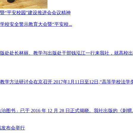
暨“平安校园”建设推进会会议精神
学校安全警示教育大会暨“平安校...
版处处长林丽、教学与出版处干部钱泓江一行来我社，就高校出版.
研讨会在京召开 2017年1月11日至12日,“高等学校法学类.
」已于 2016 年 12 月 28 日正式揭晓。我社出版的《刺猬..
书发布会举行