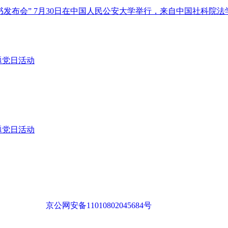
布会” 7月30日在中国人民公安大学举行，来自中国社科院法学.
题党日活动
题党日活动
029737号-1号
京公网安备11010802045684号