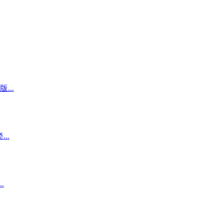
..
..
.