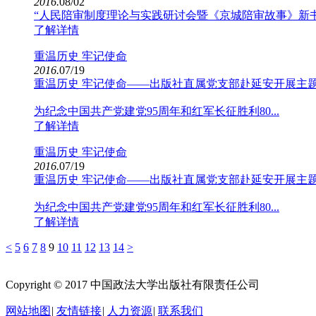
2016.
08/02
“人民陪审制度理论与实践研讨会暨《京城陪审故事》新书发
了解详情
重温历史 牢记使命
2016.
07/19
重温历史 牢记使命——出版社直属党支部赴延安开展主
为纪念中国共产党建党95周年和红军长征胜利80...
了解详情
重温历史 牢记使命
2016.
07/19
重温历史 牢记使命——出版社直属党支部赴延安开展主
为纪念中国共产党建党95周年和红军长征胜利80...
了解详情
<
5
6
7
8
9
10
11
12
13
14
>
Copyright © 2017 中国政法大学出版社有限责任公司
京ICP备12
网站地图
|
友情链接
|
人力资源
|
联系我们